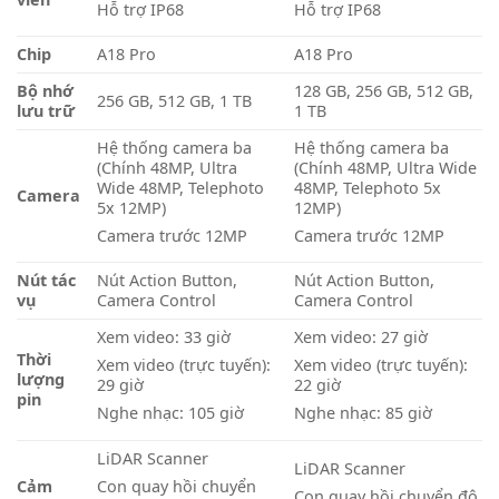
Hỗ trợ IP68
Hỗ trợ IP68
Chip
A18 Pro
A18 Pro
Bộ nhớ
128 GB, 256 GB, 512 GB,
256 GB, 512 GB, 1 TB
lưu trữ
1 TB
Hệ thống camera ba
Hệ thống camera ba
(Chính 48MP, Ultra
(Chính 48MP, Ultra Wide
Wide 48MP, Telephoto
48MP, Telephoto 5x
Camera
5x 12MP)
12MP)
Camera trước 12MP
Camera trước 12MP
Nút tác
Nút Action Button,
Nút Action Button,
vụ
Camera Control
Camera Control
Xem video: 33 giờ
Xem video: 27 giờ
Thời
Xem video (trực tuyến):
Xem video (trực tuyến):
lượng
29 giờ
22 giờ
pin
Nghe nhạc: 105 giờ
Nghe nhạc: 85 giờ
LiDAR Scanner
LiDAR Scanner
Cảm
Con quay hồi chuyển
Con quay hồi chuyển độ