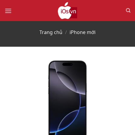
Bỏ
qua
nội
dung
Trang chủ
/
iPhone mới