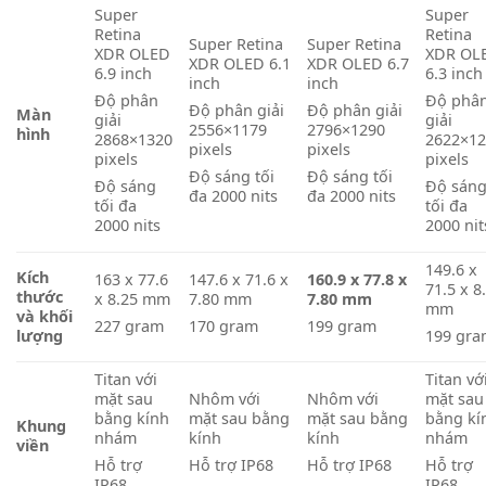
Super
Super
Retina
Retina
Super Retina
Super Retina
XDR OLED
XDR OL
XDR OLED 6.1
XDR OLED 6.7
6.9 inch
6.3 inch
inch
inch
Độ phân
Độ phâ
Độ phân giải
Độ phân giải
Màn
giải
giải
2556×1179
2796×1290
hình
2868×1320
2622×1
pixels
pixels
pixels
pixels
Độ sáng tối
Độ sáng tối
Độ sáng
Độ sán
đa 2000 nits
đa 2000 nits
tối đa
tối đa
2000 nits
2000 nit
149.6 x
Kích
163 x 77.6
147.6 x 71.6 x
160.9 x 77.8 x
71.5 x 8
thước
x 8.25 mm
7.80 mm
7.80 mm
mm
và khối
227 gram
170 gram
199 gram
lượng
199 gr
Titan với
Titan vớ
mặt sau
Nhôm với
Nhôm với
mặt sau
bằng kính
mặt sau bằng
mặt sau bằng
bằng kí
Khung
nhám
kính
kính
nhám
viền
Hỗ trợ
Hỗ trợ IP68
Hỗ trợ IP68
Hỗ trợ
IP68
IP68