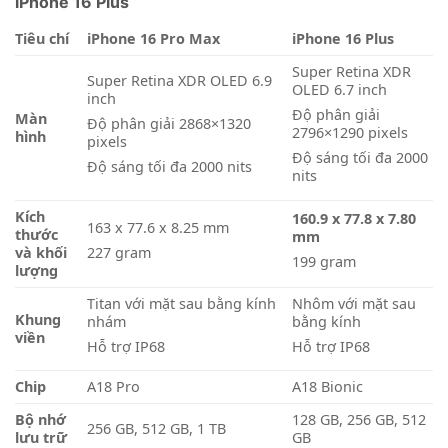
iPhone 16 Plus
Tiêu chí
iPhone 16 Pro Max
iPhone 16 Plus
Super Retina XDR
Super Retina XDR OLED 6.9
OLED 6.7 inch
inch
Độ phân giải
Màn
Độ phân giải 2868×1320
2796×1290 pixels
hình
pixels
Độ sáng tối đa 2000
Độ sáng tối đa 2000 nits
nits
Kích
160.9 x 77.8 x 7.80
163 x 77.6 x 8.25 mm
thước
mm
và khối
227 gram
199 gram
lượng
Titan với mặt sau bằng kính
Nhôm với mặt sau
Khung
nhám
bằng kính
viền
Hỗ trợ IP68
Hỗ trợ IP68
Chip
A18 Pro
A18 Bionic
Bộ nhớ
128 GB, 256 GB, 512
256 GB, 512 GB, 1 TB
lưu trữ
GB