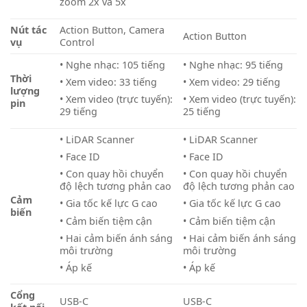
zoom 2x và 5x
Nút tác
Action Button, Camera
Action Button
vụ
Control
• Nghe nhạc: 105 tiếng
• Nghe nhạc: 95 tiếng
Thời
• Xem video: 33 tiếng
• Xem video: 29 tiếng
lượng
• Xem video (trực tuyến):
• Xem video (trực tuyến):
pin
29 tiếng
25 tiếng
• LiDAR Scanner
• LiDAR Scanner
• Face ID
• Face ID
• Con quay hồi chuyển
• Con quay hồi chuyển
độ lệch tương phản cao
độ lệch tương phản cao
Cảm
• Gia tốc kế lực G cao
• Gia tốc kế lực G cao
biến
• Cảm biến tiệm cận
• Cảm biến tiệm cận
• Hai cảm biến ánh sáng
• Hai cảm biến ánh sáng
môi trường
môi trường
• Áp kế
• Áp kế
Cổng
USB-C
USB-C