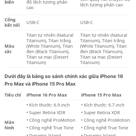
biến
độ lệch tương phản
lệch tương phản cao
cao
Cổng
USB-C
USB-C
kết nối
Titan tự nhiên (Natural
Titan tự nhiên (Natural
Titanium), Titan trắng
Titanium), Titan trắng
Màu
(White Titanium), Titan
(White Titanium), Titan
sắc
đen (Black Titanium),
đen (Black Titanium),
Titan sa mạc (Desert
Titan sa mạc (Desert
Titanium)
Titanium)
Dưới đây là bảng so sánh chính xác giữa iPhone 16
Pro Max và iPhone 15 Pro Max
Tiêu chí
iPhone 16 Pro Max
iPhone 15 Pro Max
• Kích thước: 6.9 inch
• Kích thước: 6.7 inch
• Super Retina XDR
• Super Retina XDR
• Công nghệ ProMotion
• Công nghệ ProMotion
Màn
hình
• Công nghệ True Tone
• Công nghệ True Tone
• Dynamic Island
• Dynamic Island