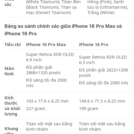
(White Titanium), Titan đen
Hồng (Pink), Xanh
sắc
(Black Titanium), Titan sa
lưu ly (Ultramarine),
mạc (Desert Titanium)
Trắng (White)
Bảng so sánh chính xác giữa iPhone 16 Pro Max và
iPhone 16 Pro
Tiêu chí
iPhone 16 Pro Max
iPhone 16 Pro
Super Retina XDR OLED
Super Retina XDR OLED
6.9 inch
6.3 inch
Độ phân giải
Màn
Độ phân giải 2622×1206
2868×1320 pixels
hình
pixels
Độ sáng tối đa 2000
Độ sáng tối đa 2000 nits
nits
Kích
163 x 77.6 x 8.25 mm
149.6 x 71.5 x 8.25 mm
thước
và khối
227 gram
199 gram
lượng
Titan với mặt sau bằng
Titan với mặt sau bằng
Khung
kính nhám
kính nhám
viền