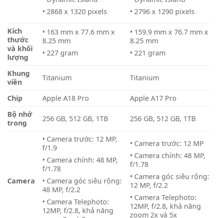
• 2868 x 1320 pixels
• 2796 x 1290 pixels
Kích
• 163 mm x 77.6 mm x
• 159.9 mm x 76.7 mm x
thước
8.25 mm
8.25 mm
và khối
• 227 gram
• 221 gram
lượng
Khung
Titanium
Titanium
viền
Chip
Apple A18 Pro
Apple A17 Pro
Bộ nhớ
256 GB, 512 GB, 1TB
256 GB, 512 GB, 1TB
trong
• Camera trước: 12 MP,
• Camera trước: 12 MP
f/1.9
• Camera chính: 48 MP,
• Camera chính: 48 MP,
f/1.78
f/1.78
• Camera góc siêu rộng:
Camera
• Camera góc siêu rộng:
12 MP, f/2.2
48 MP, f/2.2
• Camera Telephoto:
• Camera Telephoto:
12MP, f/2.8, khả năng
12MP, f/2.8, khả năng
zoom 2x và 5x