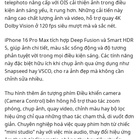
telephoto nâng cấp với OIS cải thiện ảnh trong điều
kiện ánh sáng yếu, ít rung hơn. Những cải tiến này
nâng cao chất lượng ảnh và video, hỗ trợ quay 4K
Dolby Vision ở 120 fps siêu mượt mà và sắc nét.
iPhone 16 Pro Max tích hợp Deep Fusion và Smart HDR
5, giúp ảnh chi tiết, màu sắc sống động và độ tương
phản tuyệt vời trong mọi điều kiện sáng. Các tính năng
này đặc biệt hữu ích khi chụp ảnh qua ứng dụng như
Snapseed hay VSCO, cho ra ảnh đẹp mà không cần
chỉnh sửa nhiều.
Thu hình thêm ấn tượng phím Điều khiển camera
(Camera Control) bên hông hỗ trợ thao tác zoom
phóng, chụp ảnh, quay video, chỉnh màu hay bộ lọc
hiệu ứng chỉ qua những thao tác chạm thả, di vuốt đơn
giản. Chuyên nghiệp hoá việc quay phim hơn từ chiếc
“mini studio” này với việc mix audio, thay đổi hiệu ứng