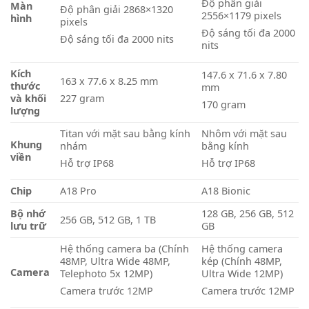
Độ phân giải
Màn
Độ phân giải 2868×1320
2556×1179 pixels
hình
pixels
Độ sáng tối đa 2000
Độ sáng tối đa 2000 nits
nits
Kích
147.6 x 71.6 x 7.80
163 x 77.6 x 8.25 mm
thước
mm
và khối
227 gram
170 gram
lượng
Titan với mặt sau bằng kính
Nhôm với mặt sau
Khung
nhám
bằng kính
viền
Hỗ trợ IP68
Hỗ trợ IP68
Chip
A18 Pro
A18 Bionic
Bộ nhớ
128 GB, 256 GB, 512
256 GB, 512 GB, 1 TB
lưu trữ
GB
Hệ thống camera ba (Chính
Hệ thống camera
48MP, Ultra Wide 48MP,
kép (Chính 48MP,
Camera
Telephoto 5x 12MP)
Ultra Wide 12MP)
Camera trước 12MP
Camera trước 12MP