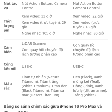
Nút tác
Nút Action Button, Camera
Nút Action Button,
vụ
Control
Camera Control
Xem video: 33 giờ
Xem video: 22 giờ
Thời
Xem video (trực tuyến): 29
Xem video (trực
lượng
giờ
tuyến): 18 giờ
pin
Nghe nhạc: 105 giờ
Nghe nhạc: 80 giờ
LiDAR Scanner
Con quay hồi
Cảm
chuyển độ lệch
Con quay hồi chuyển độ
biến
tương phản cao
lệch tương phản cao
Cổng
USB-C
USB-C
kết nối
Titan tự nhiên (Natural
Đen (Black), Xanh
Titanium), Titan trắng
mòng két (Teal),
Màu
(White Titanium), Titan đen
Hồng (Pink), Xanh
sắc
(Black Titanium), Titan sa
lưu ly (Ultramarine),
mạc (Desert Titanium)
Trắng (White)
Bảng so sánh chính xác giữa iPhone 16 Pro Max và