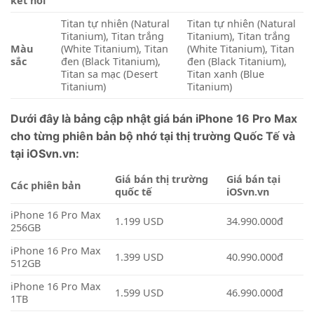
kết nối
Titan tự nhiên (Natural
Titan tự nhiên (Natural
Titanium), Titan trắng
Titanium), Titan trắng
Màu
(White Titanium), Titan
(White Titanium), Titan
sắc
đen (Black Titanium),
đen (Black Titanium),
Titan sa mạc (Desert
Titan xanh (Blue
Titanium)
Titanium)
Dưới đây là bảng cập nhật giá bán iPhone 16 Pro Max
cho từng phiên bản bộ nhớ tại thị trường Quốc Tế và
tại iOSvn.vn:
Giá bán thị trường
Giá bán tại
Các phiên bản
quốc tế
iOSvn.vn
iPhone 16 Pro Max
1.199 USD
34.990.000đ
256GB
iPhone 16 Pro Max
1.399 USD
40.990.000đ
512GB
iPhone 16 Pro Max
1.599 USD
46.990.000đ
1TB