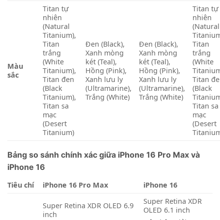
Titan tự
Titan tự
nhiên
nhiên
(Natural
(Natural
Titanium),
Titanium
Titan
Đen (Black),
Đen (Black),
Titan
trắng
Xanh mòng
Xanh mòng
trắng
(White
két (Teal),
két (Teal),
(White
Màu
Titanium),
Hồng (Pink),
Hồng (Pink),
Titanium
sắc
Titan đen
Xanh lưu ly
Xanh lưu ly
Titan đ
(Black
(Ultramarine),
(Ultramarine),
(Black
Titanium),
Trắng (White)
Trắng (White)
Titanium
Titan sa
Titan sa
mạc
mạc
(Desert
(Desert
Titanium)
Titaniu
Bảng so sánh chính xác giữa iPhone 16 Pro Max và
iPhone 16
Tiêu chí
iPhone 16 Pro Max
iPhone 16
Super Retina XDR
Super Retina XDR OLED 6.9
OLED 6.1 inch
inch