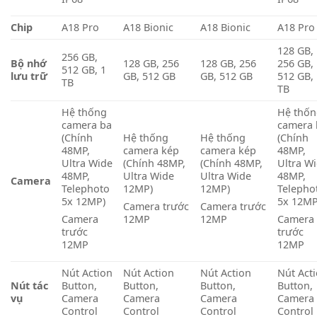
Chip
A18 Pro
A18 Bionic
A18 Bionic
A18 Pro
128 GB,
256 GB,
Bộ nhớ
128 GB, 256
128 GB, 256
256 GB,
512 GB, 1
lưu trữ
GB, 512 GB
GB, 512 GB
512 GB,
TB
TB
Hệ thống
Hệ thố
camera ba
camera 
(Chính
Hệ thống
Hệ thống
(Chính
48MP,
camera kép
camera kép
48MP,
Ultra Wide
(Chính 48MP,
(Chính 48MP,
Ultra W
48MP,
Ultra Wide
Ultra Wide
48MP,
Camera
Telephoto
12MP)
12MP)
Telepho
5x 12MP)
5x 12MP
Camera trước
Camera trước
Camera
12MP
12MP
Camera
trước
trước
12MP
12MP
Nút Action
Nút Action
Nút Action
Nút Act
Nút tác
Button,
Button,
Button,
Button,
vụ
Camera
Camera
Camera
Camera
Control
Control
Control
Control