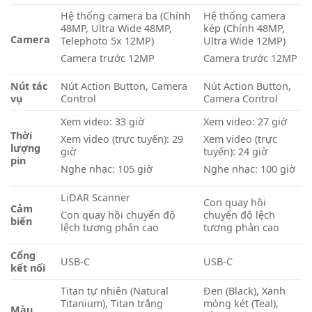
Hệ thống camera ba (Chính
Hệ thống camera
48MP, Ultra Wide 48MP,
kép (Chính 48MP,
Camera
Telephoto 5x 12MP)
Ultra Wide 12MP)
Camera trước 12MP
Camera trước 12MP
Nút tác
Nút Action Button, Camera
Nút Action Button,
vụ
Control
Camera Control
Xem video: 33 giờ
Xem video: 27 giờ
Thời
Xem video (trực tuyến): 29
Xem video (trực
lượng
giờ
tuyến): 24 giờ
pin
Nghe nhạc: 105 giờ
Nghe nhạc: 100 giờ
LiDAR Scanner
Con quay hồi
Cảm
chuyển độ lệch
Con quay hồi chuyển độ
biến
tương phản cao
lệch tương phản cao
Cổng
USB-C
USB-C
kết nối
Titan tự nhiên (Natural
Đen (Black), Xanh
Titanium), Titan trắng
mòng két (Teal),
Màu