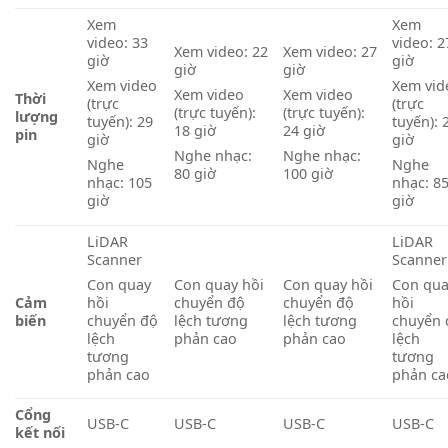
Xem
Xem
video: 33
video: 2
Xem video: 22
Xem video: 27
giờ
giờ
giờ
giờ
Xem video
Xem vid
Xem video
Xem video
Thời
(trực
(trực
(trực tuyến):
(trực tuyến):
lượng
tuyến): 29
tuyến): 
18 giờ
24 giờ
pin
giờ
giờ
Nghe nhạc:
Nghe nhạc:
Nghe
Nghe
80 giờ
100 giờ
nhạc: 105
nhạc: 8
giờ
giờ
LiDAR
LiDAR
Scanner
Scanner
Con quay hồi
Con quay hồi
Con quay
Con qu
Cảm
chuyển độ
chuyển độ
hồi
hồi
biến
lệch tương
lệch tương
chuyển độ
chuyển 
phản cao
phản cao
lệch
lệch
tương
tương
phản cao
phản ca
Cổng
USB-C
USB-C
USB-C
USB-C
kết nối