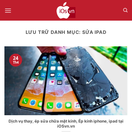
Bỏ
qua
nội
dung
LƯU TRỮ DANH MỤC:
SỬA IPAD
24
Th4
Dịch vụ thay, ép sửa chữa mặt kính, Ép kính iphone, ipad tại
iOSvn.vn