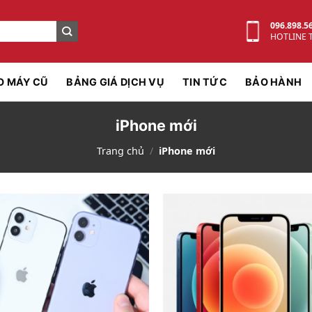
096.898.5
HOTLINE 
O MÁY CŨ
BẢNG GIÁ DỊCH VỤ
TIN TỨC
BẢO HÀNH
iPhone mới
Trang chủ
/
iPhone mới