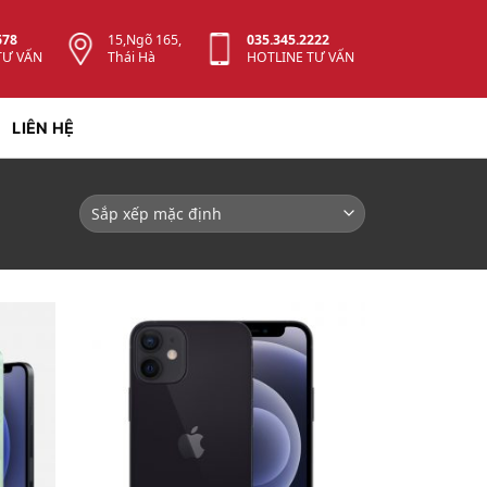
678
15,Ngõ 165,
035.345.2222
TƯ VẤN
Thái Hà
HOTLINE TƯ VẤN
LIÊN HỆ