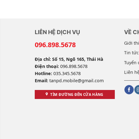
LIÊN HỆ DỊCH VỤ
VỀ C
096.898.5678
Giới th
Tin tức
Địa chỉ: Số 15, Ngõ 165, Thái Hà
Tuyển 
Điện thoại:
096.898.5678
Liên h
Hotline:
035.345.5678
Email:
tanpd.mobile@gmail.com
TÌM ĐƯỜNG ĐẾN CỬA HÀNG