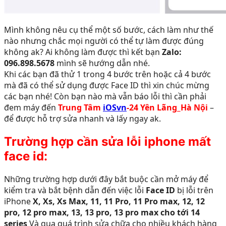
Mình không nêu cụ thể một số bước, cách làm như thế
nào nhưng chắc mọi người có thể tự làm được đúng
không ak? Ai không làm được thì kết bạn
Zalo:
096.898.5678
mình sẽ hướng dẫn nhé.
Khi các bạn đã thử 1 trong 4 bước trên hoặc cả 4 bước
mà đã có thể sử dụng được Face ID thì xin chúc mừng
các bạn nhé! Còn bạn nào mà vẫn báo lỗi thì cần phải
đem máy đến
Trung Tâm
iOSvn
-24 Yên Lãng_Hà Nội
–
để được hỗ trợ sửa nhanh và lấy ngay ak.
Trường hợp cần sửa lỗi iphone mất
face id:
Những trường hợp dưới đây bắt buộc cần mở máy để
kiểm tra và bắt bệnh dẫn đến việc lỗi
Face ID
bị lỗi trên
iPhone
X, Xs, Xs Max, 11, 11 Pro, 11 Pro max, 12, 12
pro, 12 pro max, 13, 13 pro, 13 pro max cho tới 14
series
Và qua quá trình sửa chữa cho nhiều khách hàng