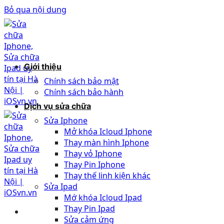
Bỏ qua nội dung
Giới thiệu
Chính sách bảo mật
Chính sách bảo hành
Dịch vụ sửa chữa
Sửa Iphone
Mở khóa Icloud Iphone
Thay màn hình Iphone
Thay vỏ Iphone
Thay Pin Iphone
Thay thế linh kiện khác
Sửa Ipad
Mớ khóa Icloud Ipad
Thay Pin Ipad
Sửa cảm ứng