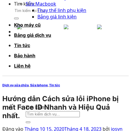
Tìm kiếm:
Sửa Macbook
Thay thế linh phụ kiện
Bảng giá linh kiện
Kho máy cũ
Bảng giá dịch vụ
Tin tức
15,Ngõ
Bảo hành
096.898.5678
035.345.2
165,
HOTLINE TƯ
HOTLINE 
Thái
Liên hệ
VẤN
VẤN
Hà
Dịch vụ sửa chữa
,
Sửa Iphone
,
Tin tức
Hướng dẫn Cách sửa lỗi iPhone bị
mất Face ID Nhanh và Hiệu Quả
Tìm kiếm:
nhất.
Đăng vào
Tháng 10 15, 2020
Tháng 4 18, 2023
bởi
iosvn