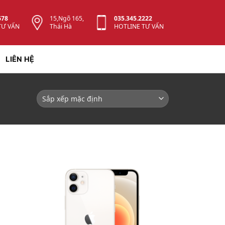
678
15,Ngõ 165,
035.345.2222
TƯ VẤN
Thái Hà
HOTLINE TƯ VẤN
LIÊN HỆ