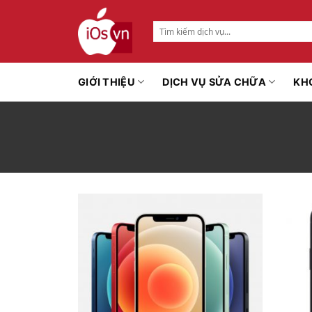
Bỏ
qua
Tìm
nội
kiếm:
dung
GIỚI THIỆU
DỊCH VỤ SỬA CHỮA
KH