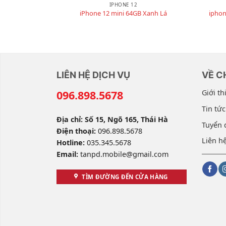
IPHONE 12
iPhone 12 mini 64GB Xanh Lá
iphon
LIÊN HỆ DỊCH VỤ
VỀ C
096.898.5678
Giới th
Tin tức
Địa chỉ: Số 15, Ngõ 165, Thái Hà
Tuyển 
Điện thoại:
096.898.5678
Liên h
Hotline:
035.345.5678
Email:
tanpd.mobile@gmail.com
TÌM ĐƯỜNG ĐẾN CỬA HÀNG