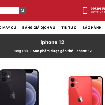
096.898.5
HOTLINE 
O MÁY CŨ
BẢNG GIÁ DỊCH VỤ
TIN TỨC
BẢO HÀNH
iphone 12
Trang chủ
/
Sản phẩm được gắn thẻ “iphone 12”